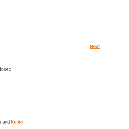
Next
losed
s and
Kubio