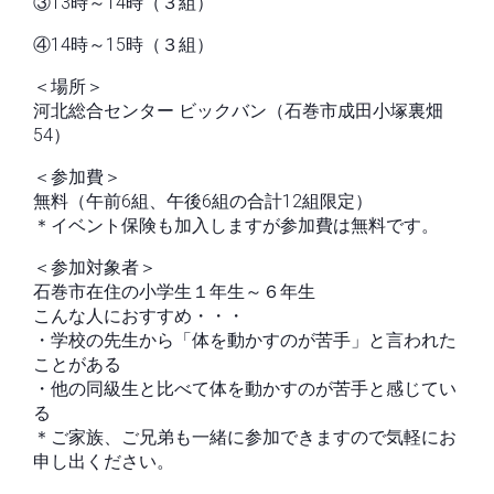
③13時～14時（３組）
④14時～15時（３組）
＜場所＞
河北総合センター ビックバン（石巻市成田小塚裏畑
54）
＜参加費＞
無料（午前6組、午後6組の合計12組限定）
＊イベント保険も加入しますが参加費は無料です。
＜参加対象者＞
石巻市在住の小学生１年生～６年生
こんな人におすすめ・・・
・学校の先生から「体を動かすのが苦手」と言われた
ことがある
・他の同級生と比べて体を動かすのが苦手と感じてい
る
＊ご家族、ご兄弟も一緒に参加できますので気軽にお
申し出ください。