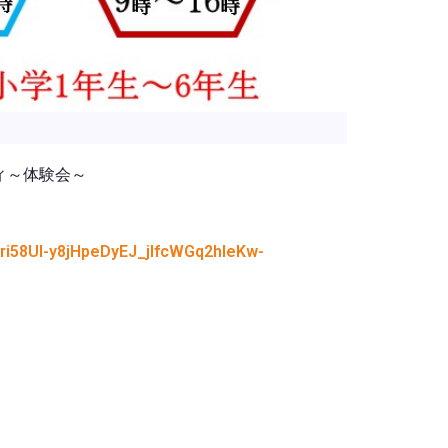
ィ～体験会～
ri58Ul-y8jHpeDyEJ_jIfcWGq2hIeKw-