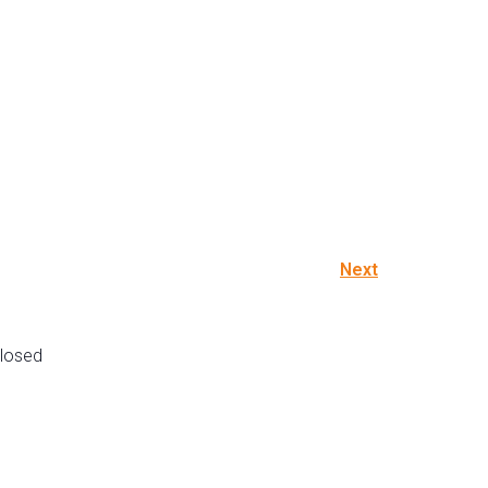
Next
losed