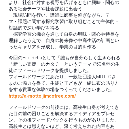
より、社会に対する視野を広げるともに興味・関心の
ある社会テーマや社会課題に出会う
・現場訪問を行い、講師に師事を仰ぎながら、テー
マ・課題に関する探究学習に取り組むことで主体的・
対話的で深い学びを得る
・探究学習の機会を通じて自身の興味・関心や特長を
理解したうえで、自身の将来像や中高生活の計画とい
ったキャリアを形成し、学業の目的を作る
今回のHito Rehaとして「誰もが自分らしく生きられる
「新しい支援」のカタチ」というテーマで50名弱の生
徒にフィールドワークを提供しました。
フィールドワークにあたり、一般社団法人MOTTOさ
まのご協力を得て、生徒と子どもが一緒に布の貼り方
をする貴重な体験の場をつくってくださいました。
https://a-motto.jimdofree.com/
フィールドワークの前後には、高校生自身が考えてき
た目の前の困りごとを解決するアイディアをプレゼ
ン、その後フィードバックを行うものがありました。
高校生とは思えないほど、深く考えられた内容もあ