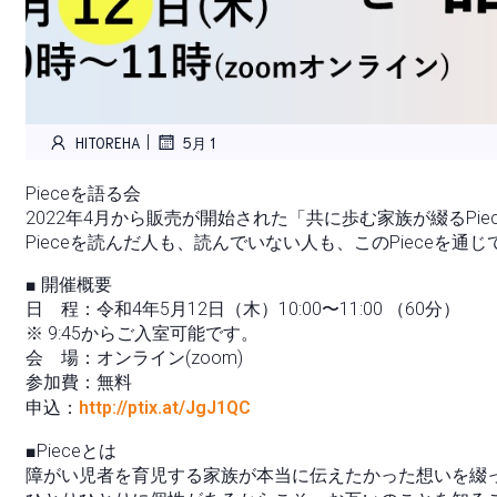
|
HITOREHA
5月 1
Pieceを語る会
2022年4月から販売が開始された「共に歩む家族が綴るPi
Pieceを読んだ人も、読んでいない人も、このPieceを
■ 開催概要
日 程：令和4年5月12日（木）10:00〜11:00 （60分）
※ 9:45からご入室可能です。
会 場：オンライン(zoom)
参加費：無料
申込：
http://ptix.at/JgJ1QC
■Pieceとは
障がい児者を育児する家族が本当に伝えたかった想いを綴った