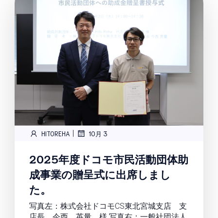
|
HITOREHA
10月 3
2025年度ドコモ市民活動団体助
成事業の贈呈式に出席しまし
た。
写真左：株式会社ドコモCS東北宮城支店 支
店長 今西 英量 様 写真右：一般社団法人