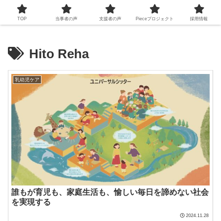
福祉と子育てをつなぐWEBメディア
TOP
当事者の声
支援者の声
Pieceプロジェクト
採用情報
Hito Reha
乳幼児ケア
誰もが育児も、家庭生活も、愉しい毎日を諦めない社会
を実現する
2024.11.28