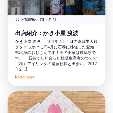
|
HITOREHA
11月 21
出店紹介：かき小屋 渡波
かき小屋 渡波 2011年3月11日の東日本大震
災をきっかけに同4月に石巻に移住した愛知
県出身のおじさんです！今の実家は岐阜県で
す。 石巻で知り合った牡蠣生産者のつてで
（株）アイリンクの齋藤社長と出会い、2012
年2 […]
Read more